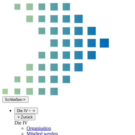
Schließen
Die IV
Zurück
Die IV
Organisation
Mitglied werden