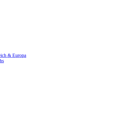
eich & Europa
chs