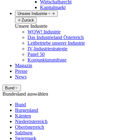
Wirtschaftsrecht
Kapitalmarkt
Unsere Industrie
Zurück
Unsere Industrie
WOW! Industrie
Das Industrieland Österreich
Leitbetriebe unserer Industrie
IV-Industriestrategie
Panel 50
Konjunkturumfrage
Magazin
Presse
News
Bund
Bundesland auswählen
Bund
Burgenland
Kärnten
Niederösterreich
Oberösterreich
Salzburg
Steiermark