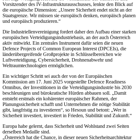
Vorsitzender des IV-Infrastrukturausschusses, lenkte den Blick auf
die europäische Dimension: „Unsere Sicherheit endet nicht an der
Staatsgrenze. Wir müssen sie europäisch denken, europäisch planen
und europäisch produzieren.“
Die Industriellenvereinigung fordert daher den Aufbau einer starken
europäischen Verteidigungsindustriebasis, an der auch Österreich
aktiv mitwirkt. Ein zentrales Instrument dafür seien die neuen
Defence Projects of Common European Interest (DPCEIs), die
länderübergreifende Großprojekte in Schlüsselbereichen wie
Luftverteidigung, Cybersicherheit, Drohnenabwehr und
Weltraumtechnologien ermöglichen.
Ein wichtiger Schritt sei auch der von der Europäischen
Kommission am 17. Juni 2025 vorgestellte Defence Readiness
Omnibus, der Investitionen in die Verteidigungsindustrie bis 2030
beschleunigen und bürokratische Hürden abbauen soll. „Damit
entsteht erstmals ein kohärenter europäischer Rahmen, der
Planungssicherheit schafft und Unternehmen die nötige Stabilität
gibt, langfristig zu investieren“, so Hesoun und betont: „Wer in
Sicherheit investiert, investiert in Frieden, Stabilität und Zukunft.“
Europa habe gelernt, dass Sicherheit und Wohlstand zwei Seiten
derselben Medaille sind.
„Österreich hat die Chance, in dieser neuen Sicherheitsarchitektur