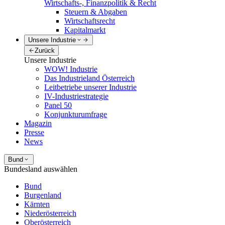
Wirtschafts-, Finanzpolitik & Recht
Steuern & Abgaben
Wirtschaftsrecht
Kapitalmarkt
Unsere Industrie
Zurück
Unsere Industrie
WOW! Industrie
Das Industrieland Österreich
Leitbetriebe unserer Industrie
IV-Industriestrategie
Panel 50
Konjunkturumfrage
Magazin
Presse
News
Bund
Bundesland auswählen
Bund
Burgenland
Kärnten
Niederösterreich
Oberösterreich