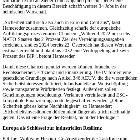
Milliarden Euro an Steuern und Abgaben pro Jahr. Jede neue
Beschäftigung in diesem Bereich schafft weitere 34 Jobs in der
heimischen Wirtschaft.
„Sicherheit zahlt sich also auch in Euro und Cent aus“, fasst
Hameseder zusammen. Gleichzeitig schaffe der europäische
Aufrüstungsprozess enorme Chancen: „Während 2022 nur sechs
NATO-Staaten das 2-Prozent-Ziel der Verteidigungsausgaben
erreichten, sind es 2024 bereits 22. Österreich hat diesen Wert nun
erstmals erreicht und plant bis 2032 eine Verdoppelung auf zwei
Prozent des BIP“, betont Hameseder.
Damit diese Chancen genutzt werden können, brauche es
Rechtssicherheit, Effizienz und Finanzierung. Die IV fordert eine
gesetzliche Grundlage nach Artikel 346 AEUV, die die wesentlichen
Sicherheitsinteressen definiert, Inlandsanteile an Wertschöpfung
sowie transparente Prüfkriterien festlegt. Außerdem sollen
Genehmigungen beschleunigt, Verfahren vereinfacht und ESG-
kompatible Finanzierungsmodelle geschaffen werden. „Ohne
Sicherheit gibt es keine Nachhaltigkeit“, so Hameseder:
„Sicherheitsinvestitionen dürfen nicht länger als ‚nicht nachhaltig‘
gelten. Das ist eine Frage der Realität, nicht der Ideologie.“
Europa als Schlüssel zur industriellen Resilienz
KR Ing. Wolfgang Hesoun, Co-Vorsitzender der Taskforce und