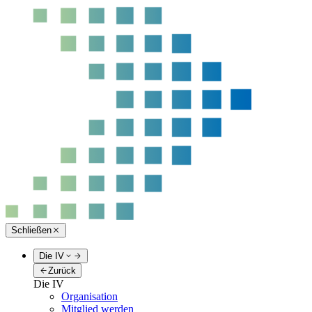
Schließen
Die IV
Zurück
Die IV
Organisation
Mitglied werden