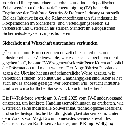
Vor dem Hintergrund einer sicherheits- und industriepolitischen
Zeitenwende hat die Industriellenvereinigung (IV) heute die
Ergebnisse der Taskforce Security & Defence Industry vorgestellt.
Ziel der Initiative ist es, die Rahmenbedingungen für industrielle
Kooperationen im Sicherheits- und Verteidigungsbereich zu
verbessern und Österreich als starken Standort im europäischen
Sicherheitsökosystem zu positionieren.
Sicherheit und Wirtschaft untrennbar verbunden
„Österreich und Europa erleben derzeit eine sicherheits- und
industriepolitische Zeitenwende, wie es sie seit Jahrzehnten nicht
gegeben hat“, betonte IV-Vizegeneralsekretär Peter Koren anlässlich
der Präsentation und meint weiter: „Der Angriffskrieg Russlands
gegen die Ukraine hat uns auf schmerzliche Weise gezeigt, wie
verletzlich Frieden, Stabilität und Unabhängigkeit sind. Aber er hat
auch etwas anderes gezeigt: Wer Sicherheit will, braucht Industrie.
Und wer wirtschaftliche Stärke will, braucht Sicherheit.“
Die IV-Taskforce wurde am 3. April 2025 vom IV-Bundesvorstand
eingesetzt, um konkrete Handlungsempfehlungen zu erarbeiten, wie
Österreich seine industrielle Souveränität, technologische Resilienz
und sicherheitspolitische Handlungsfähigkeit stärken kann. Unter
dem Vorsitz von Mag. Erwin Hameseder, Generalanwalt des
Österreichischen Raiffeisenverbandes, und KR Ing. Wolfgang