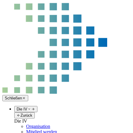
Schließen
Die IV
Zurück
Die IV
Organisation
Mitglied werden