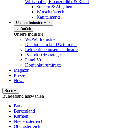
Wirtschafts-, Finanzpolitik & Recht
Steuern & Abgaben
Wirtschaftsrecht
Kapitalmarkt
Unsere Industrie
Zurück
Unsere Industrie
WOW! Industrie
Das Industrieland Österreich
Leitbetriebe unserer Industrie
IV-Industriestrategie
Panel 50
Konjunkturumfrage
Magazin
Presse
News
Bund
Bundesland auswählen
Bund
Burgenland
Kärnten
Niederösterreich
Oberösterreich