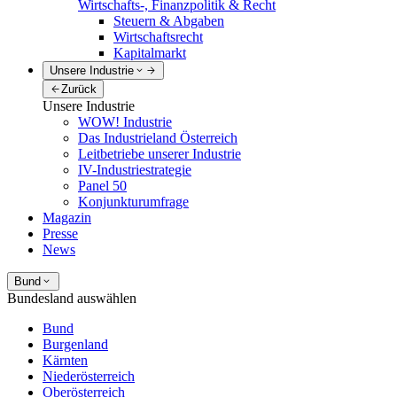
Wirtschafts-, Finanzpolitik & Recht
Steuern & Abgaben
Wirtschaftsrecht
Kapitalmarkt
Unsere Industrie
Zurück
Unsere Industrie
WOW! Industrie
Das Industrieland Österreich
Leitbetriebe unserer Industrie
IV-Industriestrategie
Panel 50
Konjunkturumfrage
Magazin
Presse
News
Bund
Bundesland auswählen
Bund
Burgenland
Kärnten
Niederösterreich
Oberösterreich